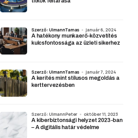
titkok feltárása
Szerző: UlmannTamas
január 6, 2024
A hatékony munkaerő-közvetítés
kulcsfontossága az üzleti sikerhez
Szerző: UlmannTamas
január 7, 2024
A kerítés mint stílusos megoldás a
kerttervezésben
Szerző: UlmannPeter
október 11, 2023
A kiberbiztonsági helyzet 2023-ban
– A digitális határ védelme