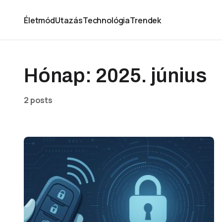
Életmód
Utazás
Technológia
Trendek
Hónap:
2025. június
2 posts