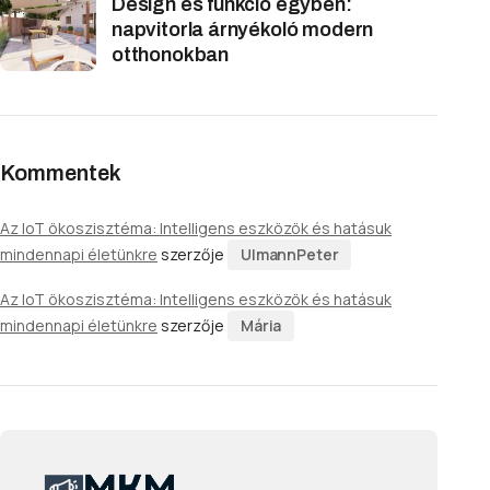
Design és funkció egyben:
napvitorla árnyékoló modern
otthonokban
Kommentek
Az IoT ökoszisztéma: Intelligens eszközök és hatásuk
mindennapi életünkre
szerzője
UlmannPeter
Az IoT ökoszisztéma: Intelligens eszközök és hatásuk
mindennapi életünkre
szerzője
Mária