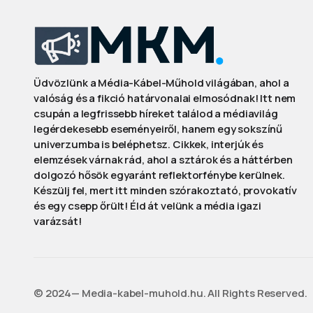
Üdvözlünk a Média-Kábel-Műhold világában, ahol a
valóság és a fikció határvonalai elmosódnak! Itt nem
csupán a legfrissebb híreket találod a médiavilág
legérdekesebb eseményeiről, hanem egy sokszínű
univerzumba is beléphetsz. Cikkek, interjúk és
elemzések várnak rád, ahol a sztárok és a háttérben
dolgozó hősök egyaránt reflektorfénybe kerülnek.
Készülj fel, mert itt minden szórakoztató, provokatív
és egy csepp őrült! Éld át velünk a média igazi
varázsát!
©️ 2024— Media-kabel-muhold.hu. All Rights Reserved.