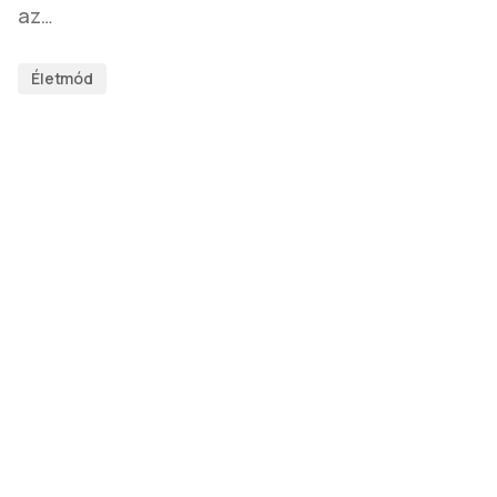
az…
Életmód