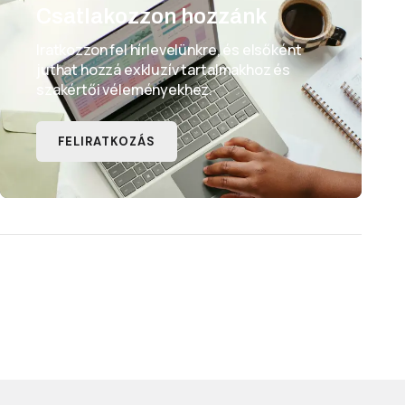
Csatlakozzon hozzánk
Iratkozzon fel hírlevelünkre, és elsőként
juthat hozzá exkluzív tartalmakhoz és
szakértői véleményekhez.
FELIRATKOZÁS