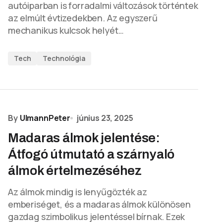
autóiparban is forradalmi változások történtek
az elmúlt évtizedekben. Az egyszerű
mechanikus kulcsok helyét…
Tech
Technológia
By
UlmannPeter
június 23, 2025
Madaras álmok jelentése:
Átfogó útmutató a szárnyaló
álmok értelmezéséhez
Az álmok mindig is lenyűgözték az
emberiséget, és a madaras álmok különösen
gazdag szimbolikus jelentéssel bírnak. Ezek