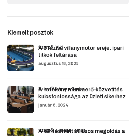
Kiemelt posztok
Szerző: Viki
A 3 fázisú villanymotor ereje: ipari
titkok feltárása
augusztus 18, 2025
Szerző: UlmannTamas
A hatékony munkaerő-közvetítés
kulcsfontossága az üzleti sikerhez
január 6, 2024
Szerző: UlmannTamas
A kerítés mint stílusos megoldás a