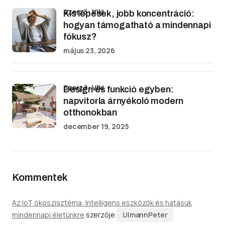
Szerző: Viki
Kis lépések, jobb koncentráció:
hogyan támogatható a mindennapi
fókusz?
május 23, 2026
Szerző: Viki
Design és funkció egyben:
napvitorla árnyékoló modern
otthonokban
december 19, 2025
Kommentek
Az IoT ökoszisztéma: Intelligens eszközök és hatásuk
mindennapi életünkre
szerzője
UlmannPeter