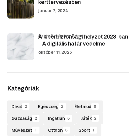
kerttervezésben
január 7, 2024
Szerző: UlmannPeter
A kiberbiztonsági helyzet 2023-ban
– A digitális határ védelme
október 11, 2023
Kategóriák
Divat
Egészség
Életmód
2
2
9
Gazdaság
Ingatlan
Játék
2
6
2
Művészet
Otthon
Sport
1
6
1