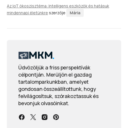
Az IoT ökoszisztéma: Intelligens eszközök és hatásuk
mindennapi életünkre
szerzője
Mária
Üdvözöljük a friss perspektívák
célpontján. Merüljön el gazdag
tartalomparkunkban, amelyet
gondosan összeállítottunk, hogy
felvilágosítsuk, szórakoztassuk és
bevonjuk olvasóinkat.