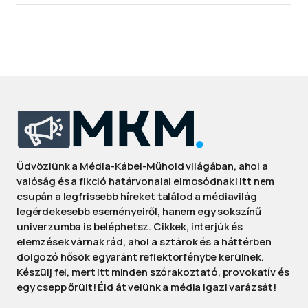
Üdvözlünk a Média-Kábel-Műhold világában, ahol a
valóság és a fikció határvonalai elmosódnak! Itt nem
csupán a legfrissebb híreket találod a médiavilág
legérdekesebb eseményeiről, hanem egy sokszínű
univerzumba is beléphetsz. Cikkek, interjúk és
elemzések várnak rád, ahol a sztárok és a háttérben
dolgozó hősök egyaránt reflektorfénybe kerülnek.
Készülj fel, mert itt minden szórakoztató, provokatív és
egy csepp őrült! Éld át velünk a média igazi varázsát!