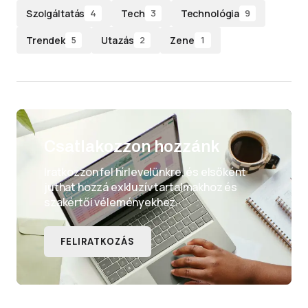
Szolgáltatás
Tech
Technológia
4
3
9
Trendek
Utazás
Zene
5
2
1
Csatlakozzon hozzánk
Iratkozzon fel hírlevelünkre, és elsőként
juthat hozzá exkluzív tartalmakhoz és
szakértői véleményekhez.
FELIRATKOZÁS