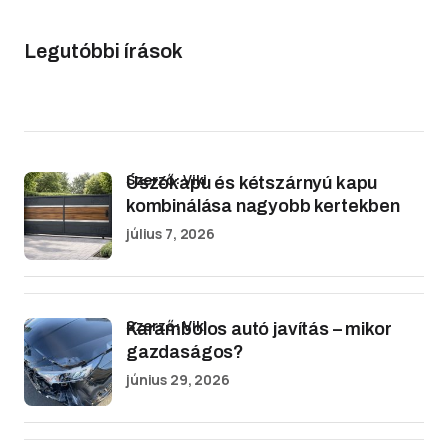
Legutóbbi írások
Szerző: Viki
Úszókapu és kétszárnyú kapu
kombinálása nagyobb kertekben
július 7, 2026
Szerző: Viki
Karambolos autó javítás – mikor
gazdaságos?
június 29, 2026