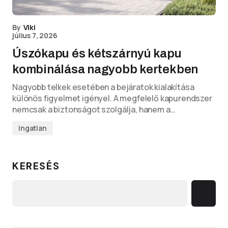
By
Viki
július 7, 2026
Úszókapu és kétszárnyú kapu
kombinálása nagyobb kertekben
Nagyobb telkek esetében a bejáratok kialakítása
különös figyelmet igényel. A megfelelő kapurendszer
nemcsak a biztonságot szolgálja, hanem a…
Ingatlan
KERESÉS