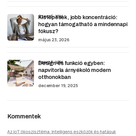
Szerző: Viki
Kis lépések, jobb koncentráció:
hogyan támogatható a mindennapi
fókusz?
május 23, 2026
Szerző: Viki
Design és funkció egyben:
napvitorla árnyékoló modern
otthonokban
december 19, 2025
Kommentek
Az IoT ökoszisztéma: Intelligens eszközök és hatásuk