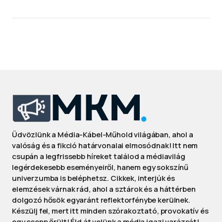
Üdvözlünk a Média-Kábel-Műhold világában, ahol a
valóság és a fikció határvonalai elmosódnak! Itt nem
csupán a legfrissebb híreket találod a médiavilág
legérdekesebb eseményeiről, hanem egy sokszínű
univerzumba is beléphetsz. Cikkek, interjúk és
elemzések várnak rád, ahol a sztárok és a háttérben
dolgozó hősök egyaránt reflektorfénybe kerülnek.
Készülj fel, mert itt minden szórakoztató, provokatív és
egy csepp őrült! Éld át velünk a média igazi varázsát!