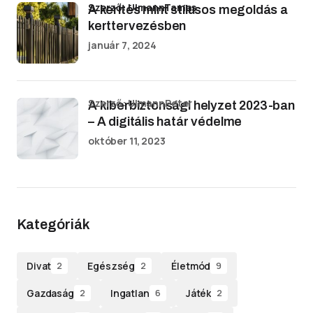
Szerző: UlmannTamas
A kerítés mint stílusos megoldás a
kerttervezésben
január 7, 2024
Szerző: UlmannPeter
A kiberbiztonsági helyzet 2023-ban
– A digitális határ védelme
október 11, 2023
Kategóriák
Divat
Egészség
Életmód
2
2
9
Gazdaság
Ingatlan
Játék
2
6
2