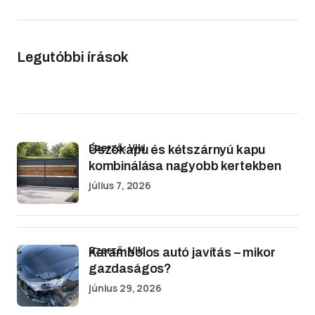
Legutóbbi írások
Szerző: Viki
Úszókapu és kétszárnyú kapu
kombinálása nagyobb kertekben
július 7, 2026
Szerző: Viki
Karambolos autó javítás – mikor
gazdaságos?
június 29, 2026