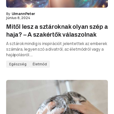
By
UlmannPeter
június 8, 2024
Mitől lesz a sztároknak olyan szép a
haja? – A szakértők válaszolnak
A sztárok mindig is inspirációt jelentettek az emberek
számára, legyen szó a divatról, az életmódról vagy a
hajápolásról.…
Egészség
Életmód