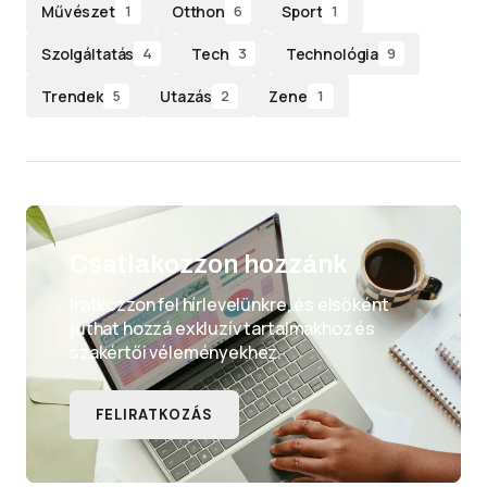
Művészet
Otthon
Sport
1
6
1
Szolgáltatás
Tech
Technológia
4
3
9
Trendek
Utazás
Zene
5
2
1
Csatlakozzon hozzánk
Iratkozzon fel hírlevelünkre, és elsőként
juthat hozzá exkluzív tartalmakhoz és
szakértői véleményekhez.
FELIRATKOZÁS