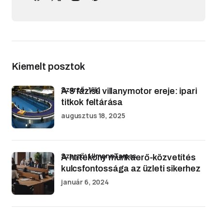
Kiemelt posztok
Szerző: Viki
A 3 fázisú villanymotor ereje: ipari
titkok feltárása
augusztus 18, 2025
Szerző: UlmannTamas
A hatékony munkaerő-közvetítés
kulcsfontossága az üzleti sikerhez
január 6, 2024