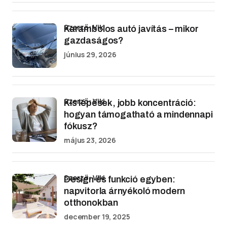
Szerző: Viki
Karambolos autó javítás – mikor
gazdaságos?
június 29, 2026
Szerző: Viki
Kis lépések, jobb koncentráció:
hogyan támogatható a mindennapi
fókusz?
május 23, 2026
Szerző: Viki
Design és funkció egyben:
napvitorla árnyékoló modern
otthonokban
december 19, 2025