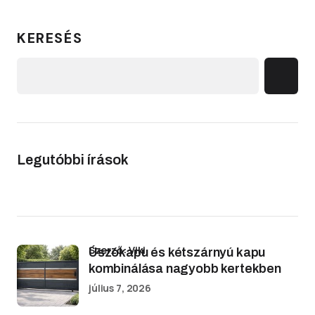
KERESÉS
Legutóbbi írások
Szerző: Viki
Úszókapu és kétszárnyú kapu
kombinálása nagyobb kertekben
július 7, 2026