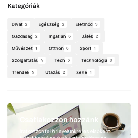
Kategóriák
Divat
Egészség
Életmód
2
2
9
Gazdaság
Ingatlan
Játék
2
6
2
Művészet
Otthon
Sport
1
6
1
Szolgáltatás
Tech
Technológia
4
3
9
Trendek
Utazás
Zene
5
2
1
Csatlakozzon hozzánk
Iratkozzon fel hírlevelünkre, és elsőként