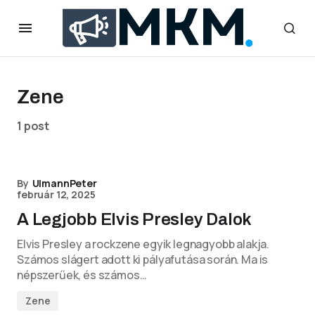
Zene
1 post
By
UlmannPeter
február 12, 2025
A Legjobb Elvis Presley Dalok
Elvis Presley a rockzene egyik legnagyobb alakja.
Számos slágert adott ki pályafutása során. Ma is
népszerűek, és számos…
Zene