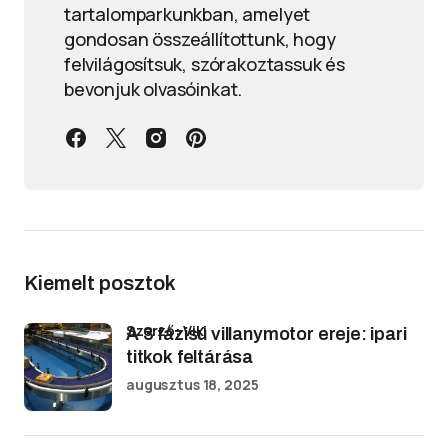
tartalomparkunkban, amelyet
gondosan összeállítottunk, hogy
felvilágosítsuk, szórakoztassuk és
bevonjuk olvasóinkat.
Kiemelt posztok
Szerző: Viki
A 3 fázisú villanymotor ereje: ipari
titkok feltárása
augusztus 18, 2025