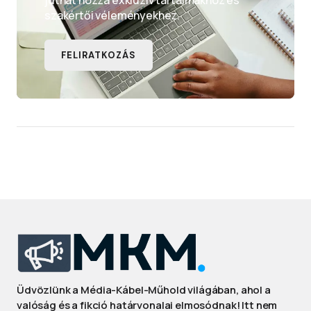
juthat hozzá exkluzív tartalmakhoz és
szakértői véleményekhez.
FELIRATKOZÁS
Üdvözlünk a Média-Kábel-Műhold világában, ahol a
valóság és a fikció határvonalai elmosódnak! Itt nem