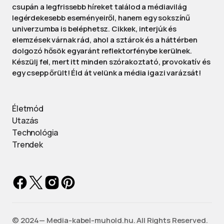
csupán a legfrissebb híreket találod a médiavilág
legérdekesebb eseményeiről, hanem egy sokszínű
univerzumba is beléphetsz. Cikkek, interjúk és
elemzések várnak rád, ahol a sztárok és a háttérben
dolgozó hősök egyaránt reflektorfénybe kerülnek.
Készülj fel, mert itt minden szórakoztató, provokatív és
egy csepp őrült! Éld át velünk a média igazi varázsát!
Életmód
Utazás
Technológia
Trendek
©️ 2024— Media-kabel-muhold.hu. All Rights Reserved.