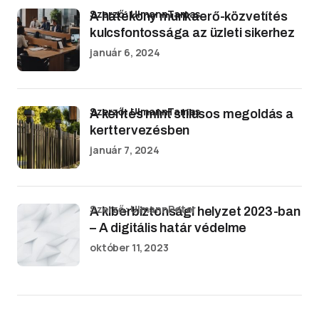
Szerző: UlmannTamas
A hatékony munkaerő-közvetítés
kulcsfontossága az üzleti sikerhez
január 6, 2024
Szerző: UlmannTamas
A kerítés mint stílusos megoldás a
kerttervezésben
január 7, 2024
Szerző: UlmannPeter
A kiberbiztonsági helyzet 2023-ban
– A digitális határ védelme
október 11, 2023