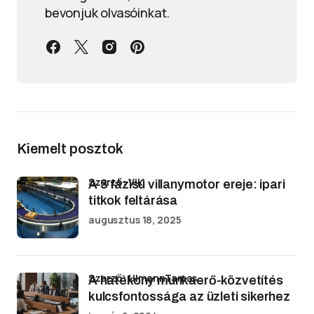
bevonjuk olvasóinkat.
Kiemelt posztok
Szerző: Viki
A 3 fázisú villanymotor ereje: ipari
titkok feltárása
augusztus 18, 2025
Szerző: UlmannTamas
A hatékony munkaerő-közvetítés
kulcsfontossága az üzleti sikerhez