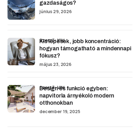
gazdaságos?
június 29, 2026
Szerző: Viki
Kis lépések, jobb koncentráció:
hogyan támogatható a mindennapi
fókusz?
május 23, 2026
Szerző: Viki
Design és funkció egyben:
napvitorla árnyékoló modern
otthonokban
december 19, 2025