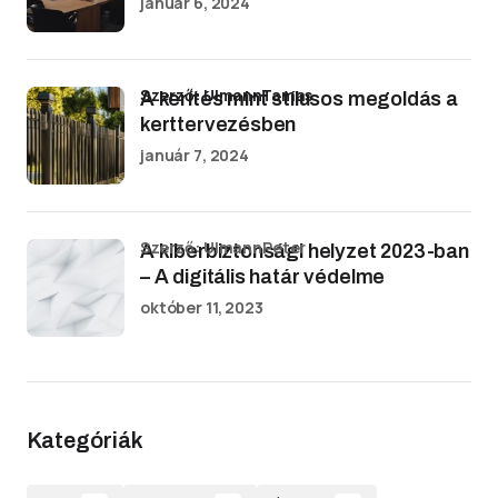
január 6, 2024
Szerző: UlmannTamas
A kerítés mint stílusos megoldás a
kerttervezésben
január 7, 2024
Szerző: UlmannPeter
A kiberbiztonsági helyzet 2023-ban
– A digitális határ védelme
október 11, 2023
Kategóriák