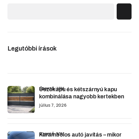
Legutóbbi írások
Szerző: Viki
Úszókapu és kétszárnyú kapu
kombinálása nagyobb kertekben
július 7, 2026
Szerző: Viki
Karambolos autó javítás – mikor