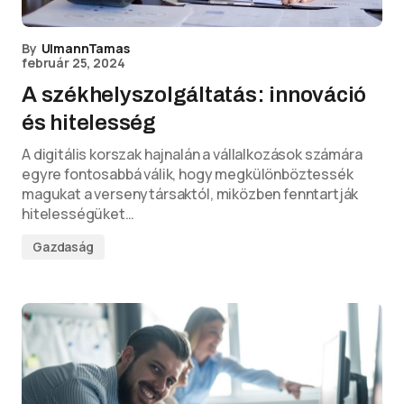
By
UlmannTamas
február 25, 2024
A székhelyszolgáltatás: innováció
és hitelesség
A digitális korszak hajnalán a vállalkozások számára
egyre fontosabbá válik, hogy megkülönböztessék
magukat a versenytársaktól, miközben fenntartják
hitelességüket…
Gazdaság