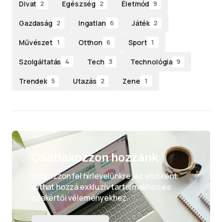
Divat
Egészség
Életmód
2
2
9
Gazdaság
Ingatlan
Játék
2
6
2
Művészet
Otthon
Sport
1
6
1
Szolgáltatás
Tech
Technológia
4
3
9
Trendek
Utazás
Zene
5
2
1
Csatlakozzon hozzánk
Iratkozzon fel hírlevelünkre, és elsőként
juthat hozzá exkluzív tartalmakhoz és
szakértői véleményekhez.