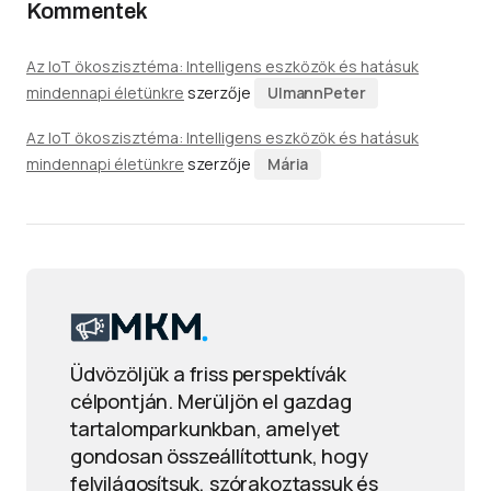
Kommentek
Az IoT ökoszisztéma: Intelligens eszközök és hatásuk
mindennapi életünkre
szerzője
UlmannPeter
Az IoT ökoszisztéma: Intelligens eszközök és hatásuk
mindennapi életünkre
szerzője
Mária
Üdvözöljük a friss perspektívák
célpontján. Merüljön el gazdag
tartalomparkunkban, amelyet
gondosan összeállítottunk, hogy
felvilágosítsuk, szórakoztassuk és