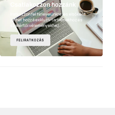
Csatlakozzon hozzánk
Iratkozzon fel hírlevelünkre, és elsőként
juthat hozzá exkluzív tartalmakhoz és
szakértői véleményekhez.
FELIRATKOZÁS