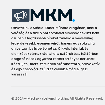
Üdvözlünk a Média-Kábel-Műhold világában, ahol a
valóság és a fikció határvonalai elmosódnak! Itt nem
csupán a legfrissebb híreket találod a médiavilág
legérdekesebb eseményeiről, hanem egy sokszínű
univerzumba is beléphetsz. Cikkek, interjúk és
elemzések várnak rád, ahol a sztárok és a háttérben
dolgozó hősök egyaránt reflektorfénybe kerülnek.
Készülj fel, mert itt minden szórakoztató, provokatív
és egy csepp őrült! Éld át velünk a média igazi
varázsát!
©️ 2024— Media-kabel-muhold.hu. All Rights Reserved.