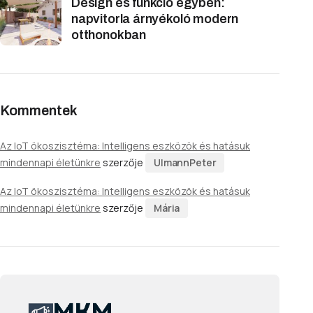
Design és funkció egyben:
napvitorla árnyékoló modern
otthonokban
Kommentek
Az IoT ökoszisztéma: Intelligens eszközök és hatásuk
mindennapi életünkre
szerzője
UlmannPeter
Az IoT ökoszisztéma: Intelligens eszközök és hatásuk
mindennapi életünkre
szerzője
Mária