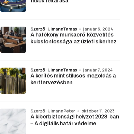
titkok feltárása
Szerző: UlmannTamas
január 6, 2024
A hatékony munkaerő-közvetítés
kulcsfontossága az üzleti sikerhez
Szerző: UlmannTamas
január 7, 2024
A kerítés mint stílusos megoldás a
kerttervezésben
Szerző: UlmannPeter
október 11, 2023
A kiberbiztonsági helyzet 2023-ban
– A digitális határ védelme