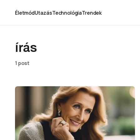
Életmód
Utazás
Technológia
Trendek
írás
1 post