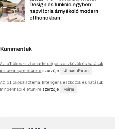
Design és funkció egyben:
napvitorla árnyékoló modern
otthonokban
Kommentek
Az IoT ökoszisztéma: Intelligens eszközök és hatásuk
mindennapi életünkre
szerzője
UlmannPeter
Az IoT ökoszisztéma: Intelligens eszközök és hatásuk
mindennapi életünkre
szerzője
Mária