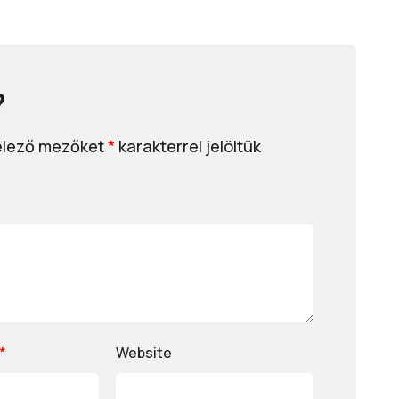
?
elező mezőket
*
karakterrel jelöltük
*
Website