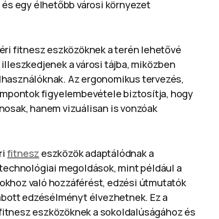
z és egy élhetőbb városi környezet
éri fitnesz eszközöknek a terén lehetővé
illeszkedjenek a városi tájba, miközben
lhasználóknak. Az ergonomikus tervezés,
zempontok figyelembevétele biztosítja, hogy
nosak, hanem vizuálisan is vonzóak
ri
fitnesz
eszközök adaptálódnak a
 technológiai megoldások, mint például a
okhoz való hozzáférést, edzési útmutatók
zabott edzésélményt élvezhetnek. Ez a
i fitnesz eszközöknek a sokoldalúságához és