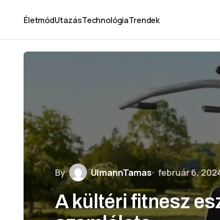
Életmód
Utazás
Technológia
Trendek
By
UlmannTamas
február 6, 202
A kültéri fitnesz 