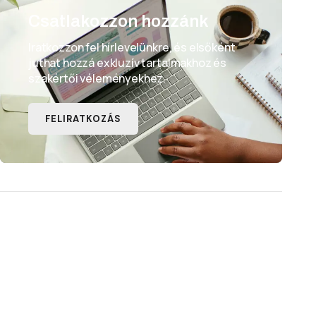
Csatlakozzon hozzánk
Iratkozzon fel hírlevelünkre, és elsőként
juthat hozzá exkluzív tartalmakhoz és
szakértői véleményekhez.
FELIRATKOZÁS