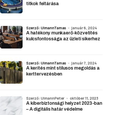
titkok feltárása
Szerző: UlmannTamas
január 6, 2024
A hatékony munkaerő-közvetítés
kulcsfontossága az üzleti sikerhez
Szerző: UlmannTamas
január 7, 2024
A kerítés mint stílusos megoldás a
kerttervezésben
Szerző: UlmannPeter
október 11, 2023
A kiberbiztonsági helyzet 2023-ban
– A digitális határ védelme