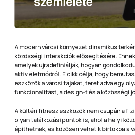
szemlélete
A modern városi környezet dinamikus térké
közösségi interakciók elősegítésére. Ennek 
amelyek újradefiniálják, hogyan gondolkodu
aktív életmódról. E cikk célja, hogy bemuta
eszközök a városi tájakat, teret adva egy o
funkcionalitást, a design-t és a közösségi jó
A kültéri fitnesz eszközök nem csupán a fiz
olyan találkozási pontok is, ahol a helyi 
építhetnek, és közösen vehetik birtokba a vá