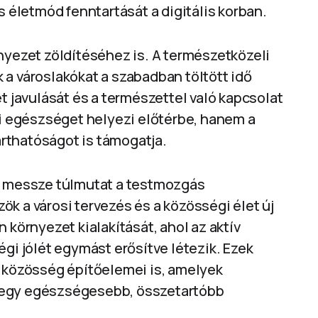
életmód fenntartását a digitális korban.
nyezet zöldítéséhez is. A természetközeli
 a városlakókat a szabadban töltött idő
t javulását és a természettel való kapcsolat
ai egészséget helyezi előtérbe, hanem a
rthatóságot is támogatja.
ge messze túlmutat a testmozgás
k a városi tervezés és a közösségi élet új
 környezet kialakítását, ahol az aktív
égi jólét egymást erősítve létezik. Ezek
a közösség építőelemei is, amelyek
ak egy egészségesebb, összetartóbb