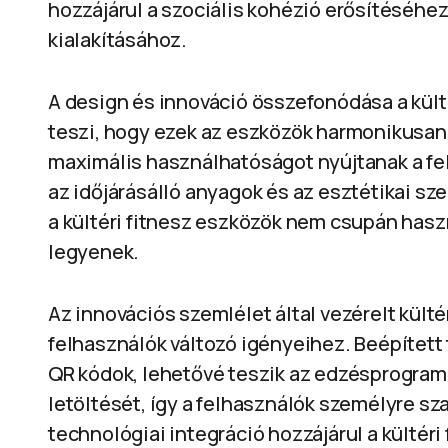
hozzájárul a szociális kohézió erősítéséhe
kialakításához.
A design és innováció összefonódása a kült
teszi, hogy ezek az eszközök harmonikusan 
maximális használhatóságot nyújtanak a fe
az időjárásálló anyagok és az esztétikai s
a kültéri fitnesz eszközök nem csupán hasz
legyenek.
Az innovációs szemlélet által vezérelt külté
felhasználók változó igényeihez. Beépített
QR kódok, lehetővé teszik az edzésprogram
letöltését, így a felhasználók személyre s
technológiai integráció hozzájárul a kültér