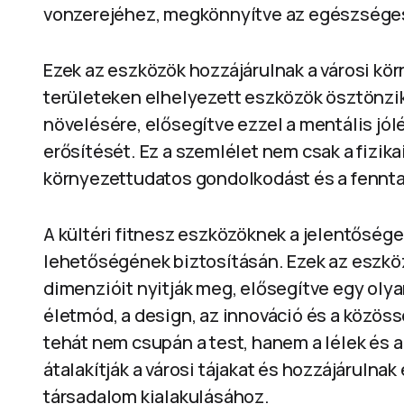
vonzerejéhez, megkönnyítve az egészséges 
Ezek az eszközök hozzájárulnak a városi kör
területeken elhelyezett eszközök ösztönzik
növelésére, elősegítve ezzel a mentális jólé
erősítését. Ez a szemlélet nem csak a fizik
környezettudatos gondolkodást és a fennta
A kültéri fitnesz eszközöknek a jelentősé
lehetőségének biztosításán. Ezek az eszközö
dimenzióit nyitják meg, elősegítve egy olyan
életmód, a design, az innováció és a közöss
tehát nem csupán a test, hanem a lélek és 
átalakítják a városi tájakat és hozzájáruln
társadalom kialakulásához.