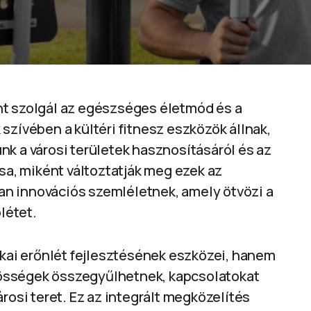
nt szolgál az egészséges életmód és a
szívében a kültéri fitnesz eszközök állnak,
nk a városi területek hasznosításáról és az
ssa, miként változtatják meg ezek az
lyan innovációs szemléletnek, amely ötvözi a
létet.
ikai erőnlét fejlesztésének eszközei, hanem
közösségek összegyűlhetnek, kapcsolatokat
rosi teret. Ez az integrált megközelítés