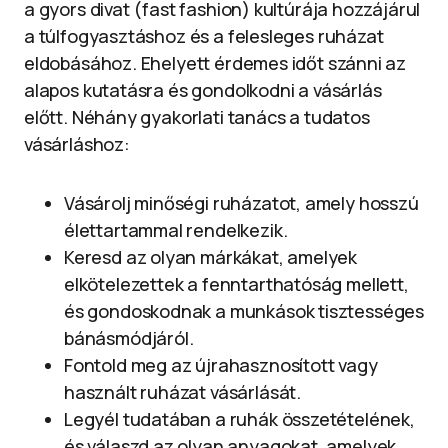
a gyors divat (fast fashion) kultúrája hozzájárul
a túlfogyasztáshoz és a felesleges ruházat
eldobásához. Ehelyett érdemes időt szánni az
alapos kutatásra és gondolkodni a vásárlás
előtt. Néhány gyakorlati tanács a tudatos
vásárláshoz:
Vásárolj minőségi ruházatot, amely hosszú
élettartammal rendelkezik.
Keresd az olyan márkákat, amelyek
elkötelezettek a fenntarthatóság mellett,
és gondoskodnak a munkások tisztességes
bánásmódjáról.
Fontold meg az újrahasznosított vagy
használt ruházat vásárlását.
Legyél tudatában a ruhák összetételének,
és válaszd az olyan anyagokat, amelyek