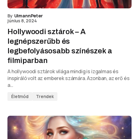
By
UlmannPeter
június 8, 2024
Hollywoodi sztárok – A
legnépszerűbb és
legbefolyásosabb színészek a
filmiparban
A hollywoodi sztárok világa mindig is izgalmas és
inspiráló volt az emberek számára. Azonban, az erő és
a…
Életmód
Trendek