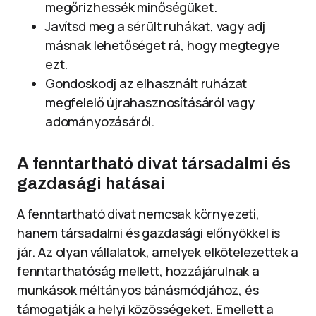
megőrizhessék minőségüket.
Javítsd meg a sérült ruhákat, vagy adj
másnak lehetőséget rá, hogy megtegye
ezt.
Gondoskodj az elhasznált ruházat
megfelelő újrahasznosításáról vagy
adományozásáról.
A fenntartható divat társadalmi és
gazdasági hatásai
A fenntartható divat nemcsak környezeti,
hanem társadalmi és gazdasági előnyökkel is
jár. Az olyan vállalatok, amelyek elkötelezettek a
fenntarthatóság mellett, hozzájárulnak a
munkások méltányos bánásmódjához, és
támogatják a helyi közösségeket. Emellett a