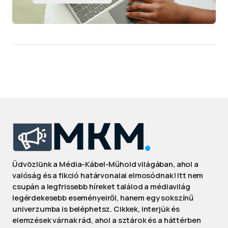
Üdvözlünk a Média-Kábel-Műhold világában, ahol a
valóság és a fikció határvonalai elmosódnak! Itt nem
csupán a legfrissebb híreket találod a médiavilág
legérdekesebb eseményeiről, hanem egy sokszínű
univerzumba is beléphetsz. Cikkek, interjúk és
elemzések várnak rád, ahol a sztárok és a háttérben