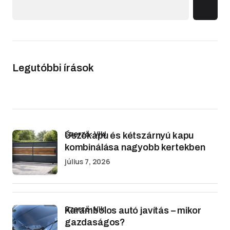
Legutóbbi írások
Szerző: Viki
Úszókapu és kétszárnyú kapu
kombinálása nagyobb kertekben
július 7, 2026
Szerző: Viki
Karambolos autó javítás – mikor
gazdaságos?