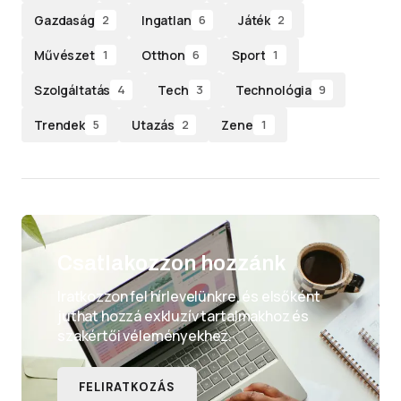
Gazdaság
Ingatlan
Játék
2
6
2
Művészet
Otthon
Sport
1
6
1
Szolgáltatás
Tech
Technológia
4
3
9
Trendek
Utazás
Zene
5
2
1
Csatlakozzon hozzánk
Iratkozzon fel hírlevelünkre, és elsőként
juthat hozzá exkluzív tartalmakhoz és
szakértői véleményekhez.
FELIRATKOZÁS