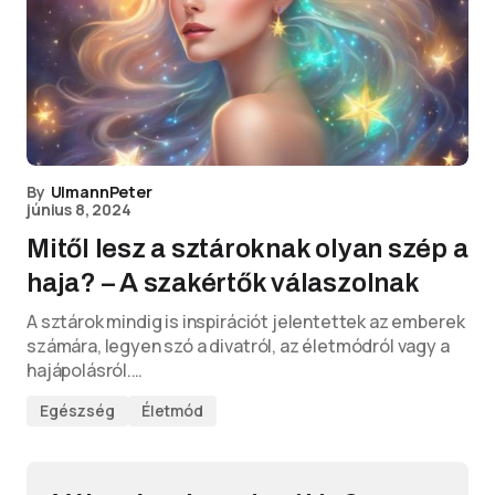
By
UlmannPeter
június 8, 2024
Mitől lesz a sztároknak olyan szép a
haja? – A szakértők válaszolnak
A sztárok mindig is inspirációt jelentettek az emberek
számára, legyen szó a divatról, az életmódról vagy a
hajápolásról.…
Egészség
Életmód