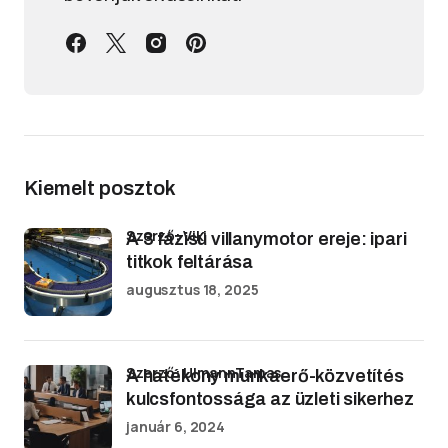
Kiemelt posztok
Szerző: Viki
A 3 fázisú villanymotor ereje: ipari
titkok feltárása
augusztus 18, 2025
Szerző: UlmannTamas
A hatékony munkaerő-közvetítés
kulcsfontossága az üzleti sikerhez
január 6, 2024