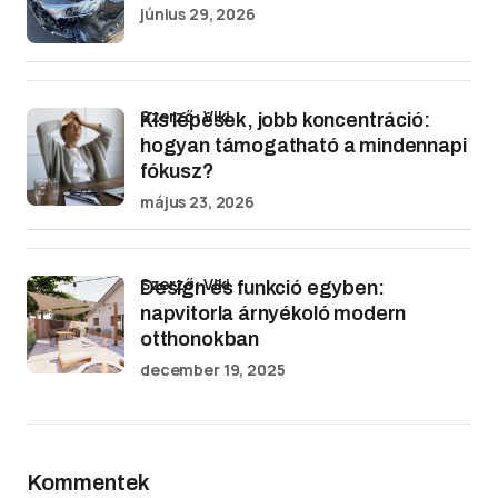
június 29, 2026
Szerző: Viki
Kis lépések, jobb koncentráció:
hogyan támogatható a mindennapi
fókusz?
május 23, 2026
Szerző: Viki
Design és funkció egyben:
napvitorla árnyékoló modern
otthonokban
december 19, 2025
Kommentek