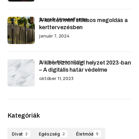
Szerző: UlmannTamas
A kerítés mint stílusos megoldás a
kerttervezésben
január 7, 2024
Szerző: UlmannPeter
A kiberbiztonsági helyzet 2023-ban
– A digitális határ védelme
október 11, 2023
Kategóriák
Divat
Egészség
Életmód
2
2
9