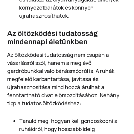
környezetbarátok és könnyen
újrahasznosíthatók.
Az öltözködési tudatosság
mindennapi életünkben
Az öltözködési tudatosság nem csupán a
vásárlásról szól, hanem a meglévő
gardróbunkkal való bánásmódról is. A ruhák
megfelelő karbantartása, javítása és
újrahasznosítása mind hozzájárulhat a
fenntartható divat előmozdításához. Néhány
tipp a tudatos öltözködéshez:
Tanuld meg, hogyan kell gondoskodni a
ruháidról, hogy hosszabb ideig