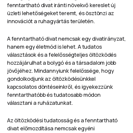
fenntartható divat iránti növekvő kereslet új
üzleti lehetőségeket teremt, és ösztönzi az
innovációt a ruhagyártás területén.
A fenntartható divat nemcsak egy divatirányzat,
hanem egy életmód is lehet. A tudatos
választások és a felelősségteljes öltözködés
hozzájárulhat a bolygó és a társadalom jobb
jövőjéhez. Mindannyiunk felelőssége, hogy
gondolkodjunk az öltözködésünkkel
kapcsolatos döntéseinkről, és igyekezzünk
fenntarthatóbb és tudatosabb módon
választani a ruházatunkat.
Az öltözködési tudatosság és a fenntartható
divat előmozdítása nemcsak egyéni