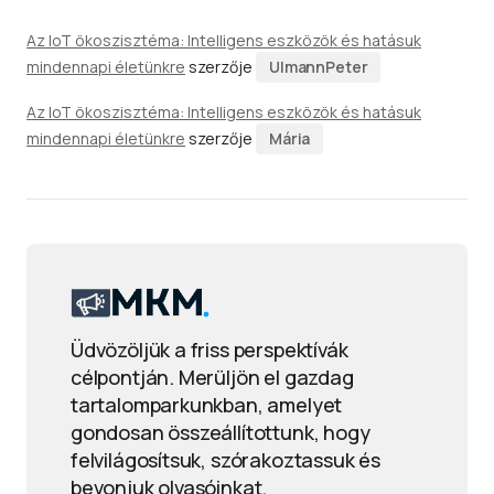
Az IoT ökoszisztéma: Intelligens eszközök és hatásuk
mindennapi életünkre
szerzője
UlmannPeter
Az IoT ökoszisztéma: Intelligens eszközök és hatásuk
mindennapi életünkre
szerzője
Mária
Üdvözöljük a friss perspektívák
célpontján. Merüljön el gazdag
tartalomparkunkban, amelyet
gondosan összeállítottunk, hogy
felvilágosítsuk, szórakoztassuk és
bevonjuk olvasóinkat.