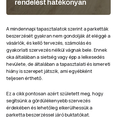
rendelést hatékonyan
A mindennapi tapasztalatok szerint a parketták
beszerzését gyakran nem gondolják át eléggé a
vásárlók, és kellő tervezés, számolás és
gyakorlati szervezés nélkül vágnak bele. Ennek
oka általában a sietség vagy épp a lelkesedés
hevülete, de általában a tapasztalati és ismereti
hiány is szerepet játszik, ami egyébként
teljesen érthető.
Ez a cikk pontosan azért született meg, hogy
segítsünk a gördülékenyebb szervezés
érdekében és lehetőleg elkerülhessük a
parketta beszerzéssel járó buktatókat.