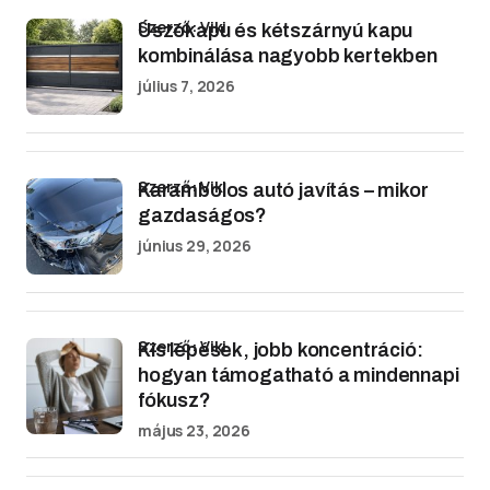
Szerző: Viki
Úszókapu és kétszárnyú kapu
kombinálása nagyobb kertekben
július 7, 2026
Szerző: Viki
Karambolos autó javítás – mikor
gazdaságos?
június 29, 2026
Szerző: Viki
Kis lépések, jobb koncentráció:
hogyan támogatható a mindennapi
fókusz?
május 23, 2026