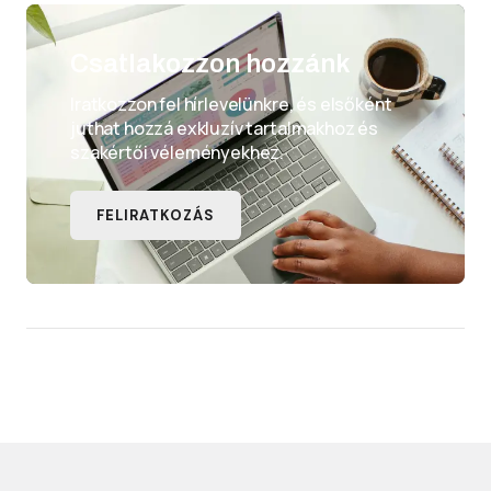
Csatlakozzon hozzánk
Iratkozzon fel hírlevelünkre, és elsőként
juthat hozzá exkluzív tartalmakhoz és
szakértői véleményekhez.
FELIRATKOZÁS