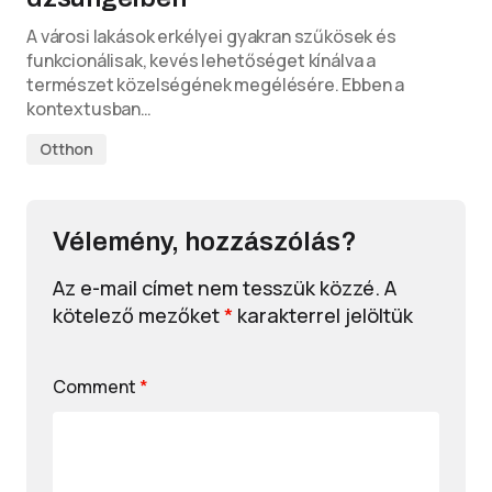
A városi lakások erkélyei gyakran szűkösek és
funkcionálisak, kevés lehetőséget kínálva a
természet közelségének megélésére. Ebben a
kontextusban…
Otthon
Vélemény, hozzászólás?
Az e-mail címet nem tesszük közzé.
A
kötelező mezőket
*
karakterrel jelöltük
Comment
*