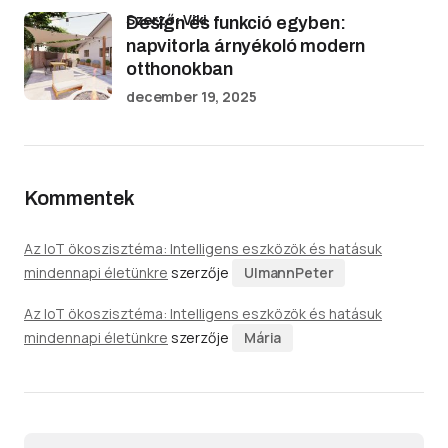
Szerző: Viki
Design és funkció egyben:
napvitorla árnyékoló modern
otthonokban
december 19, 2025
Kommentek
Az IoT ökoszisztéma: Intelligens eszközök és hatásuk
mindennapi életünkre
szerzője
UlmannPeter
Az IoT ökoszisztéma: Intelligens eszközök és hatásuk
mindennapi életünkre
szerzője
Mária