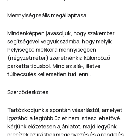
Mennyiség reális megállapítása
Mindenképpen javasoljuk, hogy szakember
segítségével vegyük számba, hogy melyik
helyiségbe mekkora mennyiségben
(négyzetméter) szeretnénk a különböző
parketta típusból. Mind az alá-, illetve
túlbecsülés kellemetlen tud lenni.
Szerződéskötés
Tartózkodjunk a spontán vásárlástól, amelyet
igazából a legtöbb üzlet nem is tesz lehetővé.
Kérjünk előzetesen ajánlatot, majd legyünk
precízek az írásbeli megegyezés és a rendelés