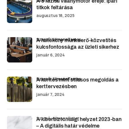
A 3 fázisú villanymotor ereje: ipari
titkok feltárása
augusztus 18, 2025
Szerző: UlmannTamas
A hatékony munkaerő-közvetítés
kulcsfontossága az üzleti sikerhez
január 6, 2024
Szerző: UlmannTamas
A kerítés mint stílusos megoldás a
kerttervezésben
január 7, 2024
Szerző: UlmannPeter
A kiberbiztonsági helyzet 2023-ban
– A digitális határ védelme