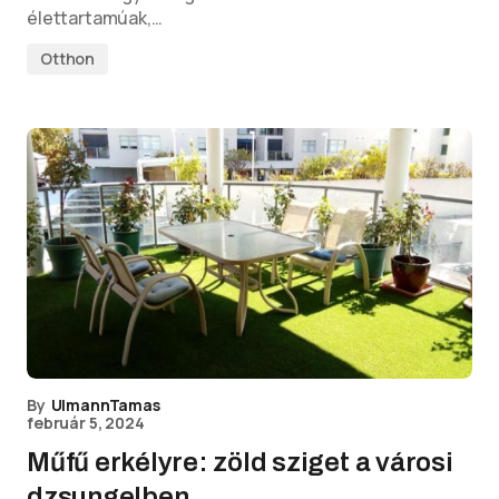
élettartamúak,…
Otthon
By
UlmannTamas
február 5, 2024
Műfű erkélyre: zöld sziget a városi
dzsungelben