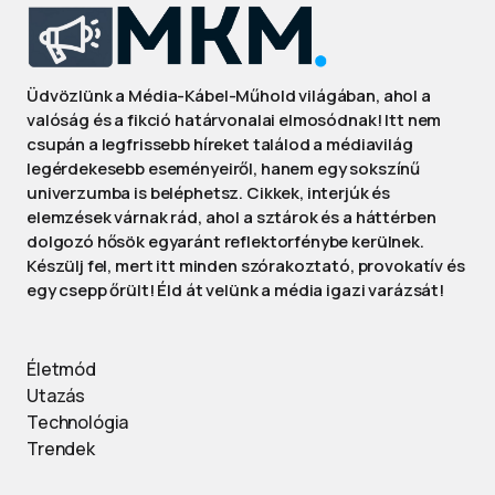
Üdvözlünk a Média-Kábel-Műhold világában, ahol a
valóság és a fikció határvonalai elmosódnak! Itt nem
csupán a legfrissebb híreket találod a médiavilág
legérdekesebb eseményeiről, hanem egy sokszínű
univerzumba is beléphetsz. Cikkek, interjúk és
elemzések várnak rád, ahol a sztárok és a háttérben
dolgozó hősök egyaránt reflektorfénybe kerülnek.
Készülj fel, mert itt minden szórakoztató, provokatív és
egy csepp őrült! Éld át velünk a média igazi varázsát!
Életmód
Utazás
Technológia
Trendek